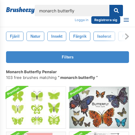
lose
Logga in
Registrera sig
Fjäril
Natur
Insekt
Färgrik
Isolerat
Fjärila
Filters
Monarch Butterfly Penslar
103 free brushes matching
monarch butterfly