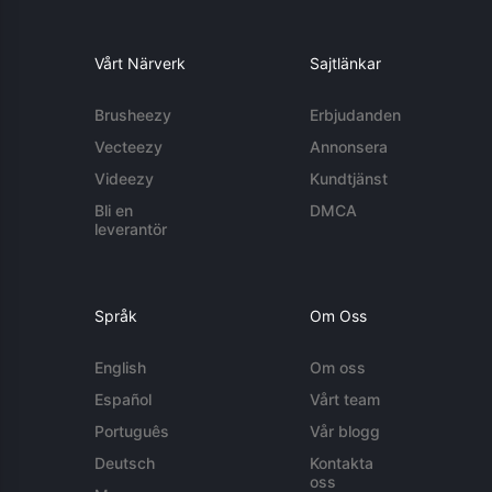
Vårt Närverk
Sajtlänkar
Brusheezy
Erbjudanden
Vecteezy
Annonsera
Videezy
Kundtjänst
Bli en
DMCA
leverantör
Språk
Om Oss
English
Om oss
Español
Vårt team
Português
Vår blogg
Deutsch
Kontakta
oss