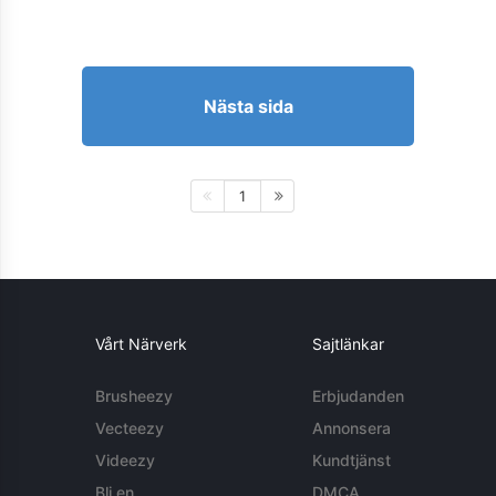
Nästa sida
1
Vårt Närverk
Sajtlänkar
Brusheezy
Erbjudanden
Vecteezy
Annonsera
Videezy
Kundtjänst
Bli en
DMCA