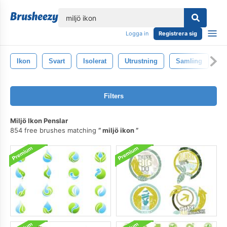
lose
Logga in
Registrera sig
Ikon
Svart
Isolerat
Utrustning
Samling
F
Filters
Miljö Ikon Penslar
854 free brushes matching
miljö ikon