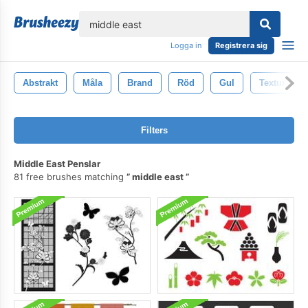
lose
Logga in
Registrera sig
Abstrakt
Måla
Brand
Röd
Gul
Textur
Filters
Middle East Penslar
81 free brushes matching
middle east