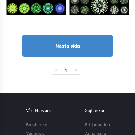
Nästa sida
1
Vårt Närverk
Sajtlänkar
Brusheezy
Erbjudanden
Vecteezy
Annonsera