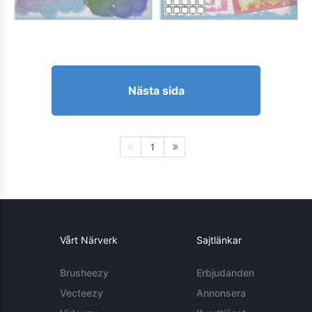
Nästa sida
1
Vårt Närverk
Sajtlänkar
Brusheezy
Erbjudanden
Vecteezy
Annonsera