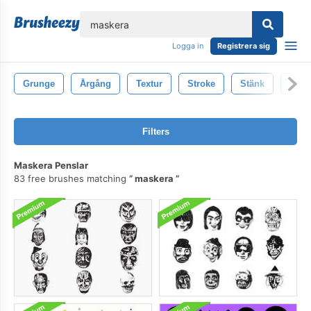
lose
Logga in
Registrera sig
Grunge
Årgång
Textur
Stroke
Stänk
Måla
Filters
Maskera Penslar
83 free brushes matching
maskera