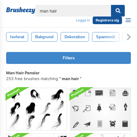
lose
Logga in
Registrera sig
Isolerat
Bakgrund
Dekoration
Spannmål
Grun
Filters
Man Hair Penslar
253 free brushes matching
man hair