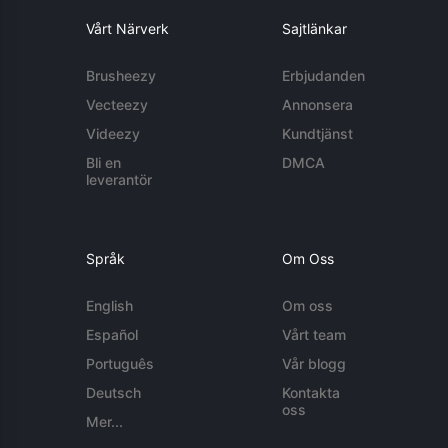
Vårt Närverk
Sajtlänkar
Brusheezy
Erbjudanden
Vecteezy
Annonsera
Videezy
Kundtjänst
Bli en
DMCA
leverantör
Språk
Om Oss
English
Om oss
Español
Vårt team
Português
Vår blogg
Deutsch
Kontakta
oss
Mer...