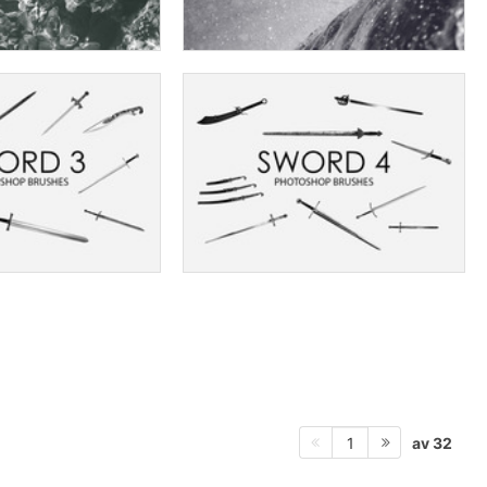
av 32
1