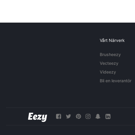
Vårt Närverk
Brusheezy
Vecteezy
Videezy
Bli en leverantör