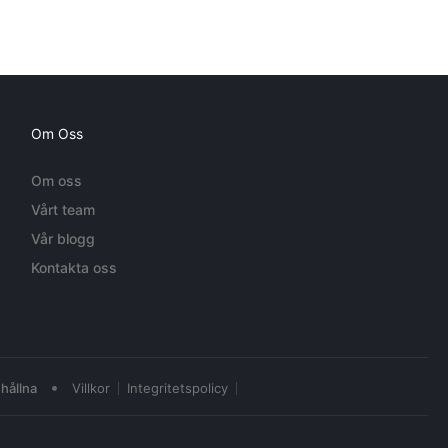
Om Oss
Om oss
Vårt team
Vår blogg
Kontakta oss
•
hållna
Villkor
Integritetspolicy