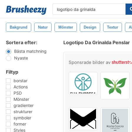
Bakgrund
Natur
Mönster
Design
Textur
A
Sortera efter:
Logotipo Da Grinalda Penslar
Bästa matchning
Nyaste
Sponsrade bilder av
Filtyp
borstar
Actions
PSD
Mönster
gradienter
strukturer
symboler
former
Styles