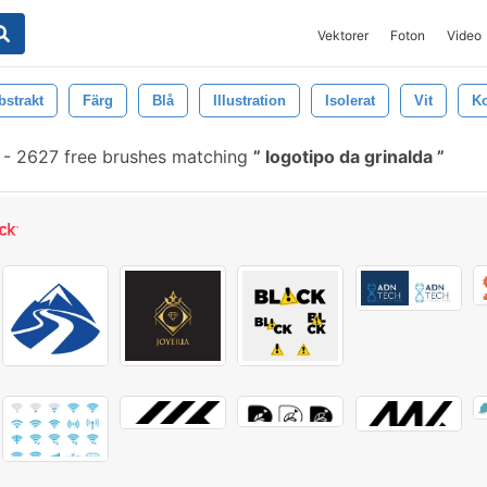
Vektorer
Foton
Video
bstrakt
Färg
Blå
Illustration
Isolerat
Vit
K
-
2627 free brushes matching
logotipo da grinalda