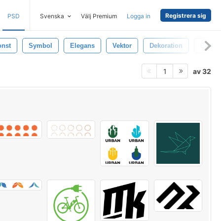
Registrera sig
PSD
Svenska
Välj Premium
Logga in
onst
Symbol
Elegans
Vektor
Dekoration
Bakgr
av 32
1