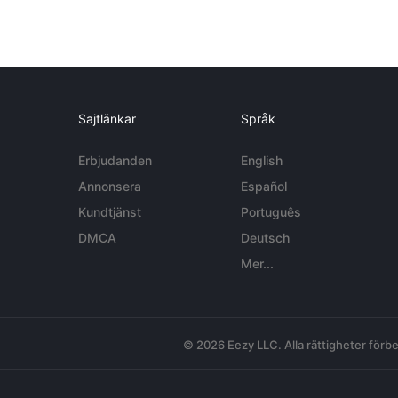
Sajtlänkar
Språk
Erbjudanden
English
Annonsera
Español
Kundtjänst
Português
DMCA
Deutsch
Mer...
© 2026 Eezy LLC. Alla rättigheter förbe