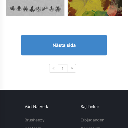
Nästa sida
1
Vårt Närverk
Sajtlänkar
Brusheezy
Erbjudanden