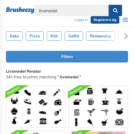
lose
Logga in
Registrera sig
Kaka
Pizza
Kök
Gaffel
Restaurang
Isolera
Filters
Livsmedel Penslar
341 free brushes matching
livsmedel