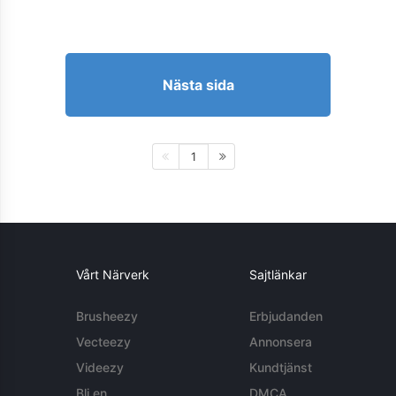
Nästa sida
1
Vårt Närverk
Sajtlänkar
Brusheezy
Erbjudanden
Vecteezy
Annonsera
Videezy
Kundtjänst
Bli en
DMCA