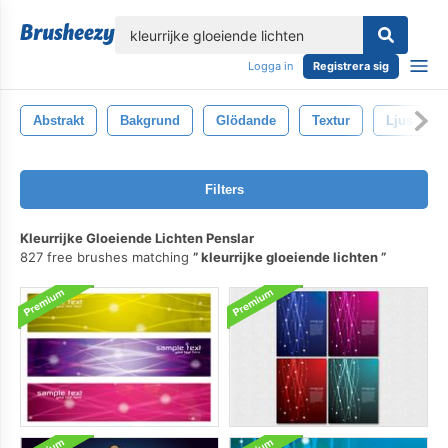
lose
Logga in
Registrera sig
Abstrakt
Bakgrund
Glödande
Textur
Ljus
Filters
Kleurrijke Gloeiende Lichten Penslar
827 free brushes matching
kleurrijke gloeiende lichten