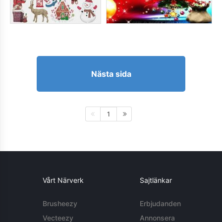
Nästa sida
1
Vårt Närverk
Sajtlänkar
Brusheezy
Erbjudanden
Vecteezy
Annonsera