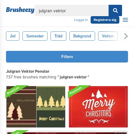
lose
Logga in
Registrera sig
Jul
Semester
Träd
Bakgrund
Vektor
God 
Filters
Julgran Vektor Penslar
737 free brushes matching
julgran vektor