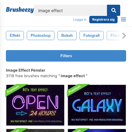
lose
Logga in
Registrera sig
Effekt
Photoshop
Bokeh
Fotografi
Fläck
Filters
Image Effect Penslar
3118 free brushes matching
image effect