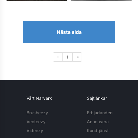
Nästa sida
1
Vårt Närverk
Sajtlänkar
Brusheezy
Erbjudanden
Vecteezy
Annonsera
Videezy
Kundtjänst