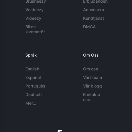
Brusheezy
Erbjudanden
Vecteezy
Annonsera
Videezy
Kundtjänst
Bli en
DMCA
leverantör
Språk
Om Oss
English
Om oss
Español
Vårt team
Português
Vår blogg
Deutsch
Kontakta
oss
Mer...