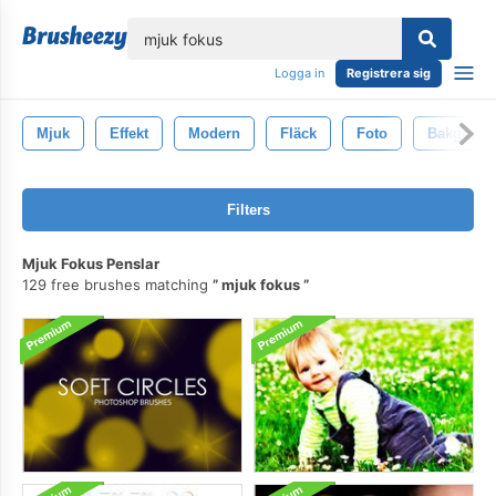
lose
Logga in
Registrera sig
Mjuk
Effekt
Modern
Fläck
Foto
Bakgrund
Filters
Mjuk Fokus Penslar
129 free brushes matching
mjuk fokus