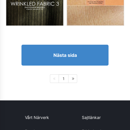
Nästa sida
1
Vårt Närverk
Sajtlänkar