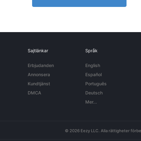
Sajtlänkar
Språk
Erbjudanden
English
Annonsera
Español
Kundtjänst
Português
DMCA
Deutsch
Mer...
© 2026 Eezy LLC. Alla rättigheter förbe