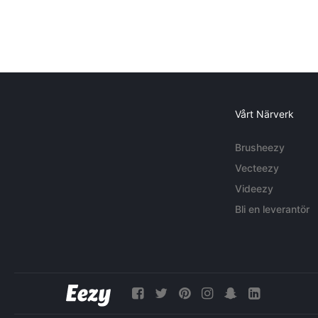
Vårt Närverk
Brusheezy
Vecteezy
Videezy
Bli en leverantör