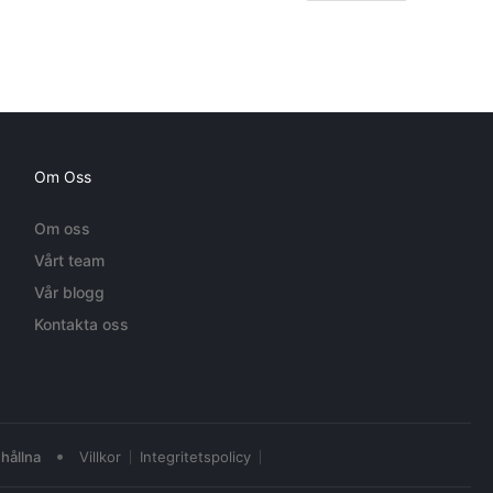
Om Oss
Om oss
Vårt team
Vår blogg
Kontakta oss
•
hållna
Villkor
Integritetspolicy