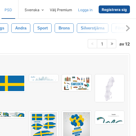
Registrera sig
PSD
Svenska
Välj Premium
Logga in
ngs
Andra
Sport
Brons
Silverstjärna
Först
av 12
1