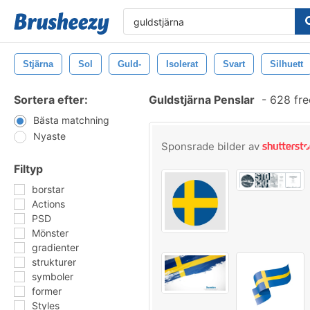
Stjärna
Sol
Guld-
Isolerat
Svart
Silhuett
Sortera efter:
Guldstjärna Penslar
-
628 fre
Bästa matchning
Nyaste
Sponsrade bilder av
Filtyp
borstar
Actions
PSD
Mönster
gradienter
strukturer
symboler
former
Styles