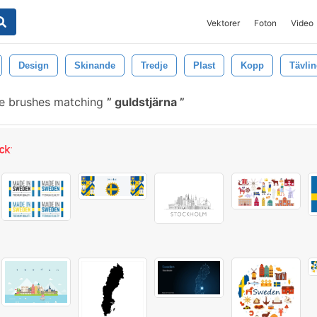
Vektorer
Foton
Video
Design
Skinande
Tredje
Plast
Kopp
Tävli
e brushes matching
guldstjärna