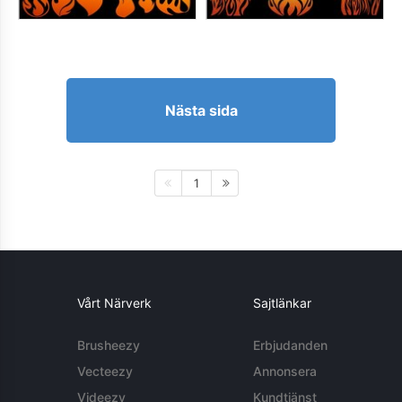
Nästa sida
1
Vårt Närverk
Sajtlänkar
Brusheezy
Erbjudanden
Vecteezy
Annonsera
Videezy
Kundtjänst