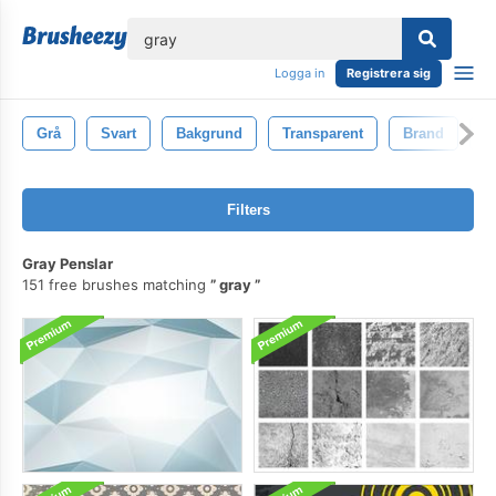
lose
Logga in
Registrera sig
Grå
Svart
Bakgrund
Transparent
Brand
O
Filters
Gray Penslar
151 free brushes matching
gray