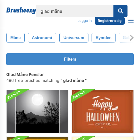
lose
Logga in
Registrera sig
Måne
Astronomi
Universum
Rymden
Galax
Filters
Glad Måne Penslar
496 free brushes matching
glad måne