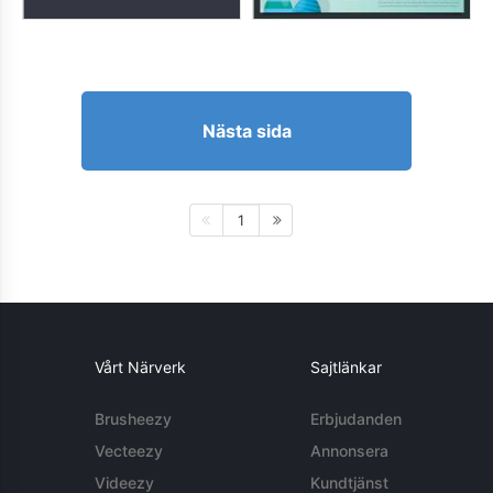
Nästa sida
1
Vårt Närverk
Sajtlänkar
Brusheezy
Erbjudanden
Vecteezy
Annonsera
Videezy
Kundtjänst