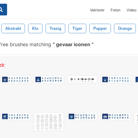
Vektorer
Foton
Video
Abstrakt
Klo
Trasig
Tiger
Papper
Orange
free brushes matching
gevaar iconen