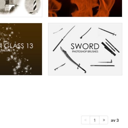
av 3
1