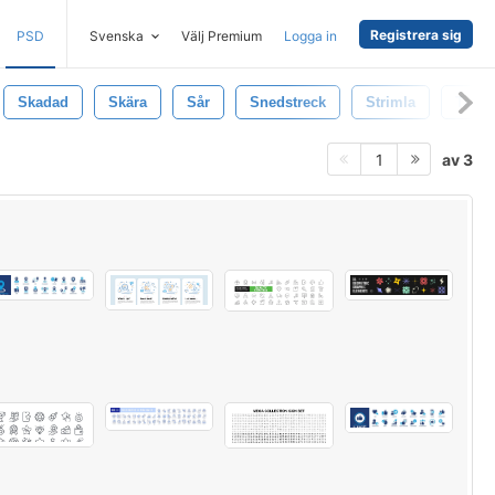
Registrera sig
PSD
Svenska
Välj Premium
Logga in
Skadad
Skära
Sår
Snedstreck
Strimla
Tass
av 3
1