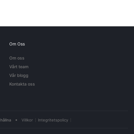
Om Oss
Om oss
Vårt team
Vår blogg
Kontakta oss
•
hållna
Villkor
Integritetspolicy