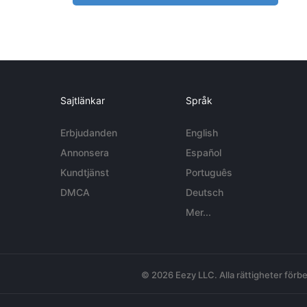
Sajtlänkar
Språk
Erbjudanden
English
Annonsera
Español
Kundtjänst
Português
DMCA
Deutsch
Mer...
© 2026 Eezy LLC. Alla rättigheter förbe