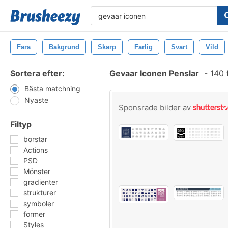
Fara
Bakgrund
Skarp
Farlig
Svart
Vild
Sortera efter:
Gevaar Iconen Penslar
-
140 
Bästa matchning
Nyaste
Sponsrade bilder av
Filtyp
borstar
Actions
PSD
Mönster
gradienter
strukturer
symboler
former
Styles