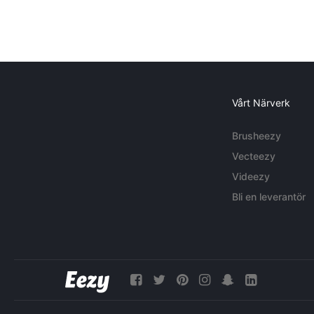
Vårt Närverk
Brusheezy
Vecteezy
Videezy
Bli en leverantör