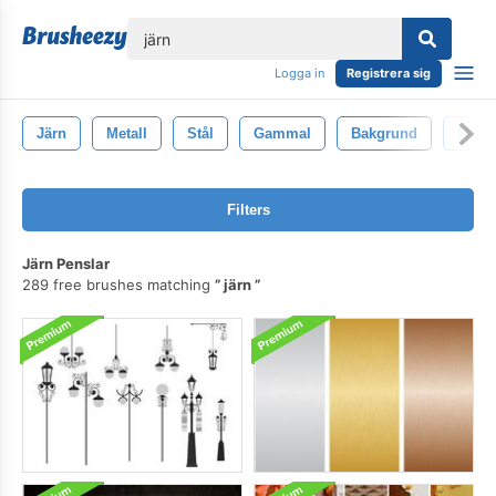
lose
Logga in
Registrera sig
Järn
Metall
Stål
Gammal
Bakgrund
Metal
Filters
Järn Penslar
289 free brushes matching
järn