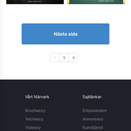
Nästa sida
1
Vårt Närverk
Sajtlänkar
Brusheezy
Erbjudanden
Vecteezy
Annonsera
Videezy
Kundtjänst