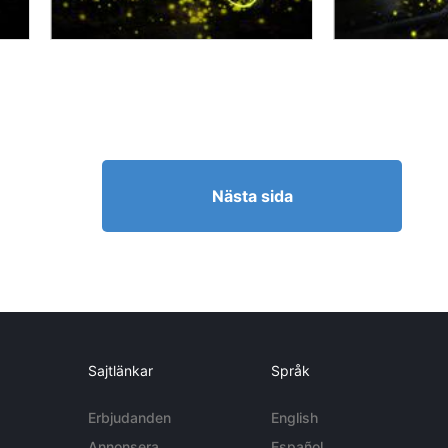
Nästa sida
Sajtlänkar
Språk
Erbjudanden
English
Annonsera
Español