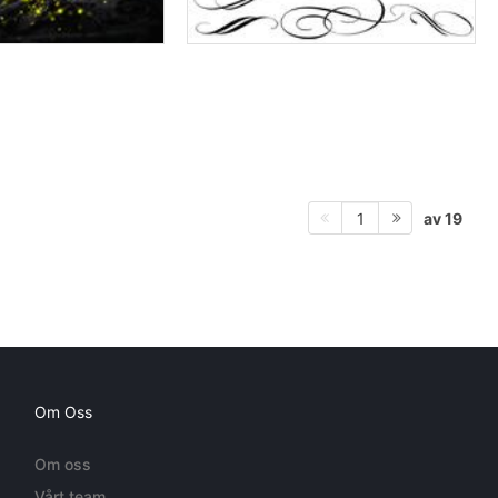
av 19
1
Om Oss
Om oss
Vårt team