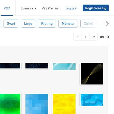
Registrera sig
PSD
Svenska
Välj Premium
Logga in
Svart
Linje
Ritning
Mönster
Cirkel
Modern
av 19
1