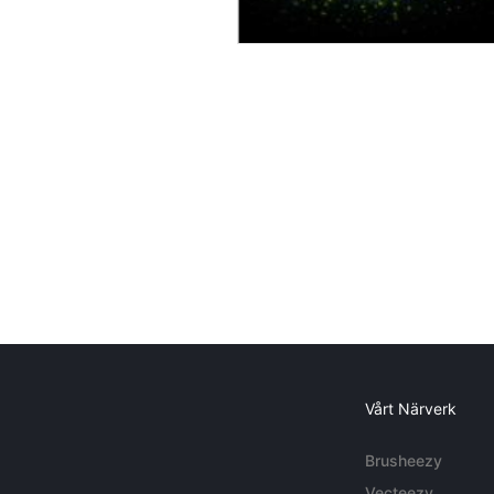
Vårt Närverk
Brusheezy
Vecteezy