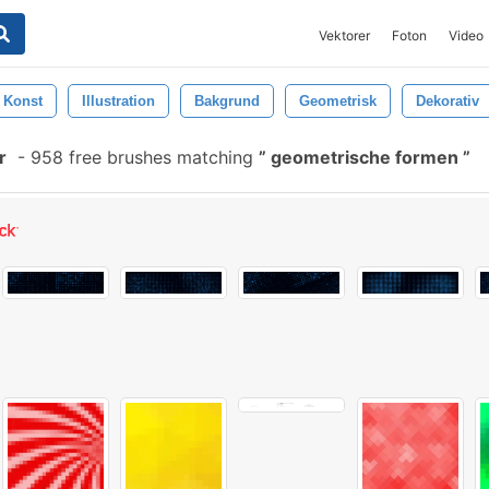
Vektorer
Foton
Video
Konst
Illustration
Bakgrund
Geometrisk
Dekorativ
r
-
958 free brushes matching
geometrische formen