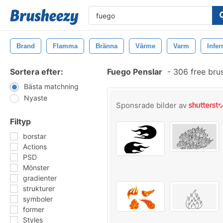
Brand
Flamma
Bränna
Värme
Varm
Infer
Sortera efter:
Fuego Penslar
-
306 free bru
Bästa matchning
Nyaste
Sponsrade bilder av
Filtyp
borstar
Actions
PSD
Mönster
gradienter
strukturer
symboler
former
Styles