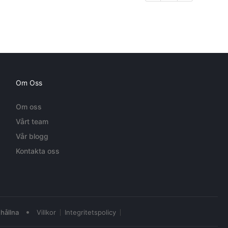
Om Oss
Om oss
Vårt team
Vår blogg
Kontakta oss
•
hållna
Villkor
Integritetspolicy