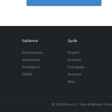
Sajtlänkar
Språk
Erbjudanden
English
Annonsera
Español
Kundtjänst
Português
DMCA
Deutsch
Mer...
© 2026 Eezy LLC. Alla rättigheter förbe