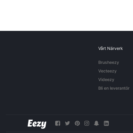
Vårt Närverk
Brusheezy
Vecteezy
Videezy
Bli en leverantör