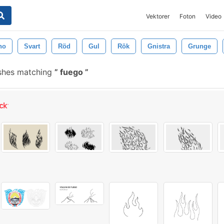
Vektorer
Foton
Video
no
Svart
Röd
Gul
Rök
Gnistra
Grunge
shes matching
fuego