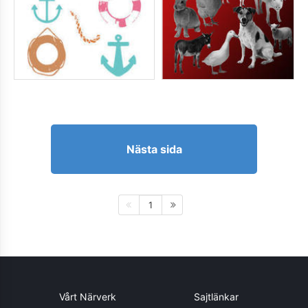
Nästa sida
1
Vårt Närverk
Sajtlänkar