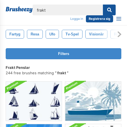
lose
Logga in
Registrera sig
Fartyg
Resa
Ufo
Tv-Spel
Visionär
Robot
Filters
Frakt Penslar
244 free brushes matching
frakt