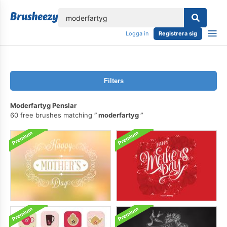
lose
Logga in
Registrera sig
Filters
Moderfartyg Penslar
60 free brushes matching
moderfartyg