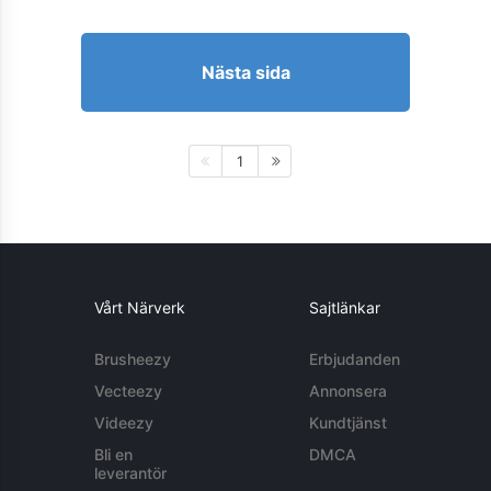
Nästa sida
1
Vårt Närverk
Sajtlänkar
Brusheezy
Erbjudanden
Vecteezy
Annonsera
Videezy
Kundtjänst
Bli en
DMCA
leverantör