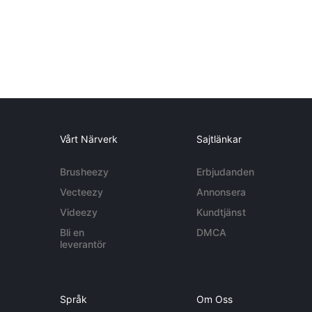
Vårt Närverk
Sajtlänkar
Brusheezy
Erbjudanden
Vecteezy
Annonsera
Videezy
Kundtjänst
Bli en
DMCA
leverantör
Språk
Om Oss