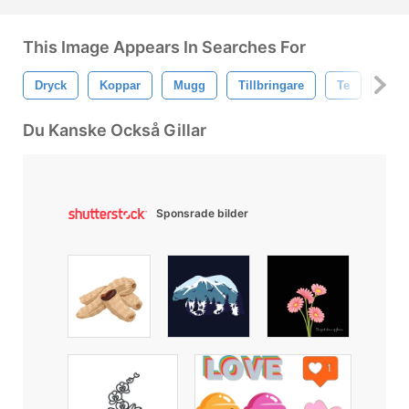
This Image Appears In Searches For
Dryck
Koppar
Mugg
Tillbringare
Te
Dags
Du Kanske Också Gillar
Sponsrade bilder