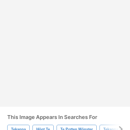
This Image Appears In Searches For
Tekanna
Högt Te
Te Potten Mönster
Tekanna Mönst