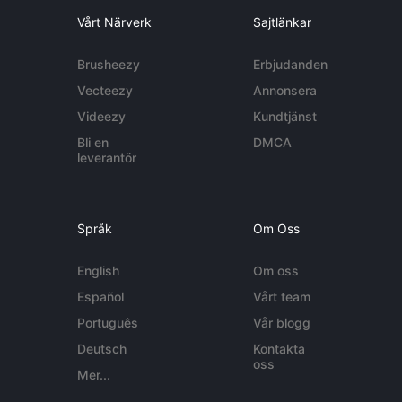
Vårt Närverk
Sajtlänkar
Brusheezy
Erbjudanden
Vecteezy
Annonsera
Videezy
Kundtjänst
Bli en
DMCA
leverantör
Språk
Om Oss
English
Om oss
Español
Vårt team
Português
Vår blogg
Deutsch
Kontakta
oss
Mer...