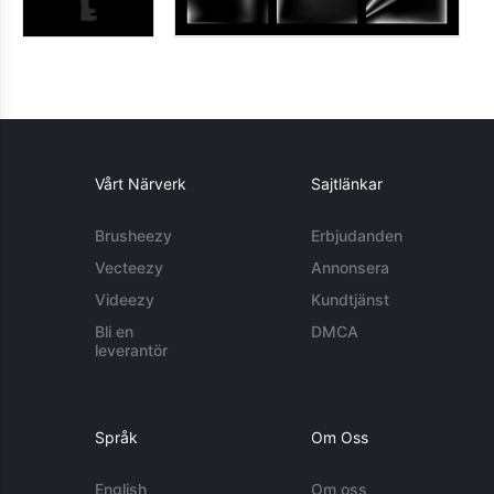
Vårt Närverk
Sajtlänkar
Brusheezy
Erbjudanden
Vecteezy
Annonsera
Videezy
Kundtjänst
Bli en
DMCA
leverantör
Språk
Om Oss
English
Om oss