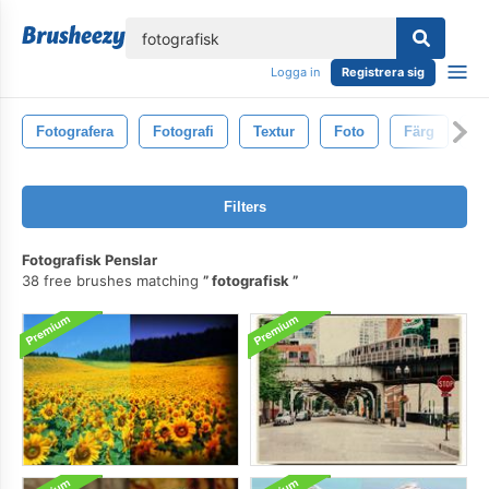
lose
Logga in
Registrera sig
Fotografera
Fotografi
Textur
Foto
Färg
Ab
Filters
Fotografisk Penslar
38 free brushes matching
fotografisk