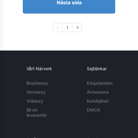
Nästa sida
1
Vårt Närverk
Sajtlänkar
Brusheezy
Erbjudanden
Vecteezy
Annonsera
Videezy
Kundtjänst
Bli en
DMCA
leverantör