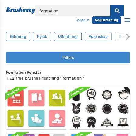
lose
Logga in
Registrera sig
Bildning
Fysik
Utbildning
Vetenskap
Bok
Filters
Formation Penslar
1192 free brushes matching
formation