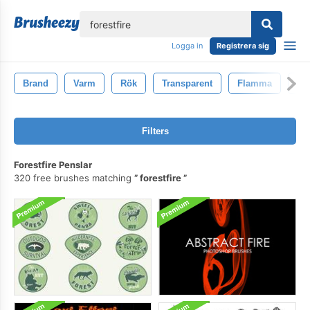
lose
Logga in
Registrera sig
Brand
Varm
Rök
Transparent
Flamma
Br
Filters
Forestfire Penslar
320 free brushes matching
forestfire