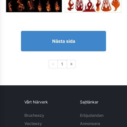
Nästa sida
1
Vårt Närverk
Sajtlänkar
Brusheezy
Erbjudanden
Vecteezy
Annonsera