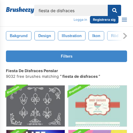
lose
Logga in
Registrera sig
Bakgrund
Design
Illustration
Ikon
Röd
Is
Filters
Fiesta De Disfraces Penslar
9032 free brushes matching
fiesta de disfraces