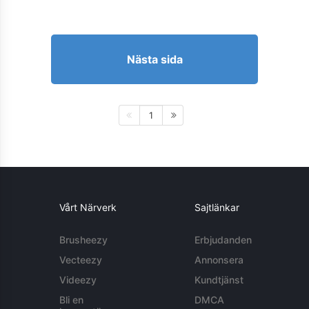
Nästa sida
1
Vårt Närverk
Sajtlänkar
Brusheezy
Erbjudanden
Vecteezy
Annonsera
Videezy
Kundtjänst
Bli en
DMCA