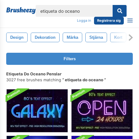
lose
Logga in
Registrera sig
Design
Dekoration
Märka
Stjärna
Kort
Pr
Filters
Etiqueta Do Oceano Penslar
3027 free brushes matching
etiqueta do oceano