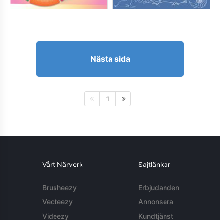
Nästa sida
1
Vårt Närverk
Sajtlänkar
Brusheezy
Erbjudanden
Vecteezy
Annonsera
Videezy
Kundtjänst