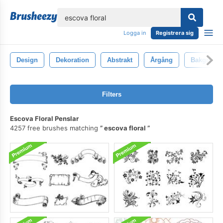
lose
Logga in
Registrera sig
Design
Dekoration
Abstrakt
Årgång
Bakgrund
Filters
Escova Floral Penslar
4257 free brushes matching
escova floral