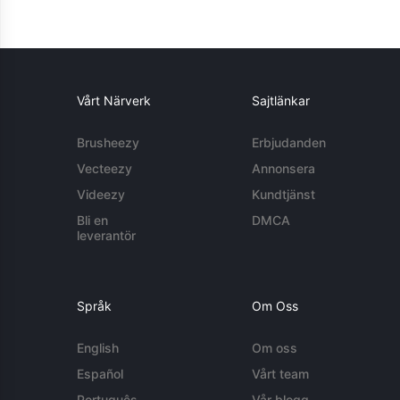
Vårt Närverk
Sajtlänkar
Brusheezy
Erbjudanden
Vecteezy
Annonsera
Videezy
Kundtjänst
Bli en
DMCA
leverantör
Språk
Om Oss
English
Om oss
Español
Vårt team
Português
Vår blogg