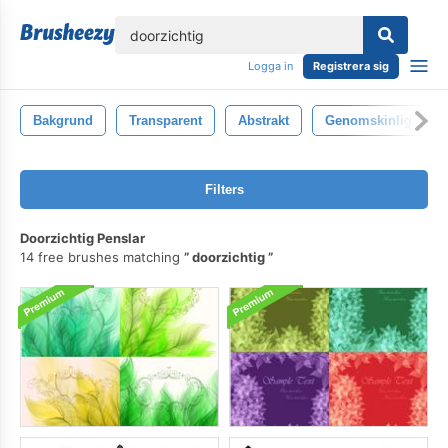
lose
Logga in
Registrera sig
Bakgrund
Transparent
Abstrakt
Genomskinlig
Filters
Doorzichtig Penslar
14 free brushes matching
doorzichtig