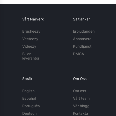
Vårt Närverk
Sajtlänkar
Brusheezy
Erbjudanden
Vecteezy
Annonsera
Videezy
Kundtjänst
Bli en
DMCA
leverantör
Språk
Om Oss
English
Om oss
Español
Vårt team
Português
Vår blogg
Deutsch
Kontakta