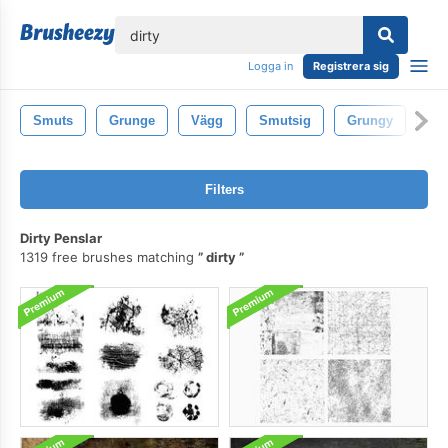
lose
Logga in
Registrera sig
Smuts
Grunge
Vägg
Smutsig
Grungy
Tex
Filters
Dirty Penslar
1319 free brushes matching
dirty