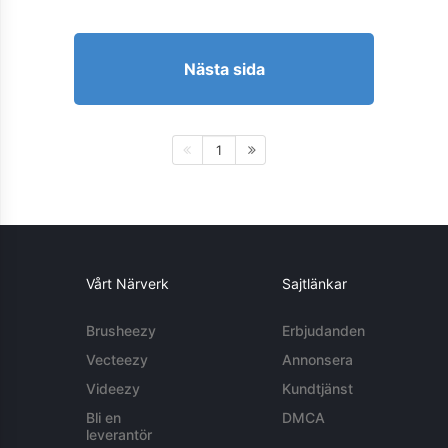
Nästa sida
1
Vårt Närverk
Sajtlänkar
Brusheezy
Erbjudanden
Vecteezy
Annonsera
Videezy
Kundtjänst
Bli en
DMCA
leverantör