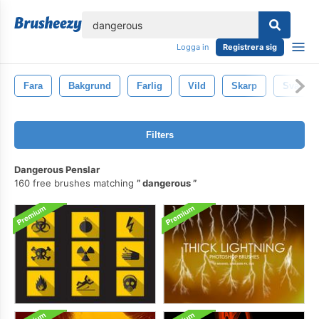
lose
Logga in
Registrera sig
Fara
Bakgrund
Farlig
Vild
Skarp
Svart
Filters
Dangerous Penslar
160 free brushes matching
dangerous