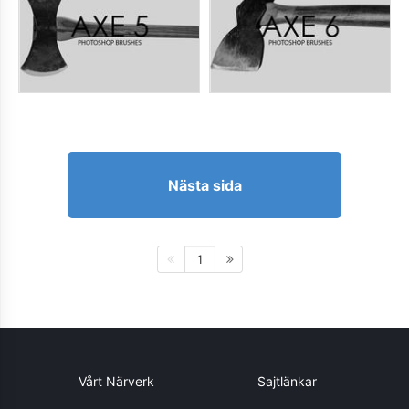
Nästa sida
1
Vårt Närverk
Sajtlänkar