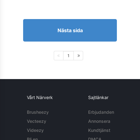
Nästa sida
1
Vårt Närverk
Sajtlänkar
Brusheezy
Erbjudanden
Vecteezy
Annonsera
Videezy
Kundtjänst
Bli en
DMCA