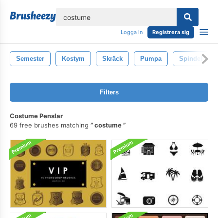
lose
Logga in
Registrera sig
Semester
Kostym
Skräck
Pumpa
Spindel
Filters
Costume Penslar
69 free brushes matching
costume