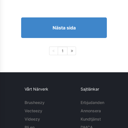
Nästa sida
1
Vårt Närverk
Sajtlänkar
Brusheezy
Erbjudanden
Vecteezy
Annonsera
Videezy
Kundtjänst
Bli en
DMCA