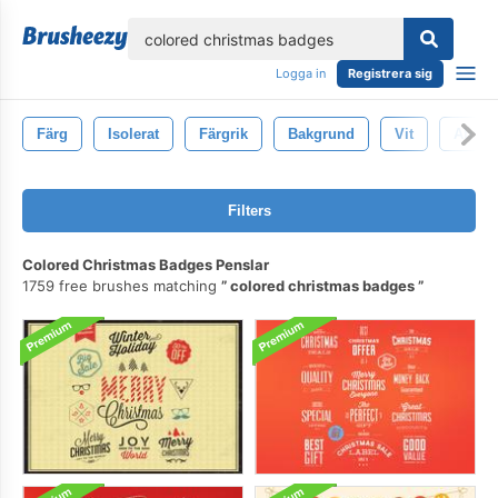
lose
Logga in
Registrera sig
Färg
Isolerat
Färgrik
Bakgrund
Vit
Abstra
Filters
Colored Christmas Badges Penslar
1759 free brushes matching
colored christmas badges