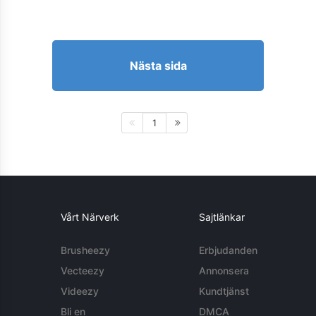
Nästa sida
1
Vårt Närverk
Sajtlänkar
Brusheezy
Erbjudanden
Vecteezy
Annonsera
Videezy
Kundtjänst
Bli en
DMCA