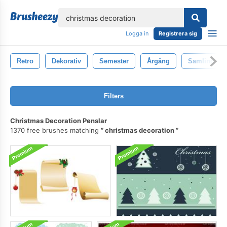
lose
Logga in
Registrera sig
Retro
Dekorativ
Semester
Årgång
Samling
Filters
Christmas Decoration Penslar
1370 free brushes matching
christmas decoration