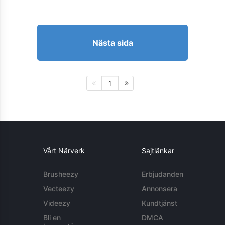
Nästa sida
1
Vårt Närverk
Sajtlänkar
Brusheezy
Erbjudanden
Vecteezy
Annonsera
Videezy
Kundtjänst
Bli en
DMCA