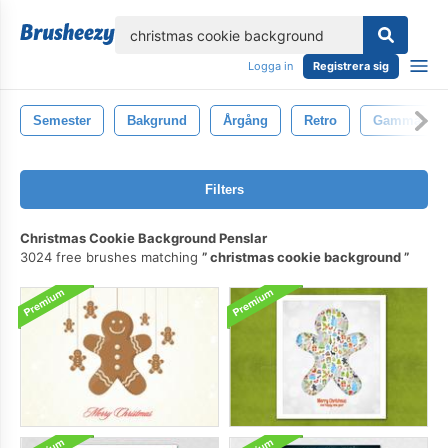
lose
Logga in
Registrera sig
Semester
Bakgrund
Årgång
Retro
Gammal
Filters
Christmas Cookie Background Penslar
3024 free brushes matching
christmas cookie background