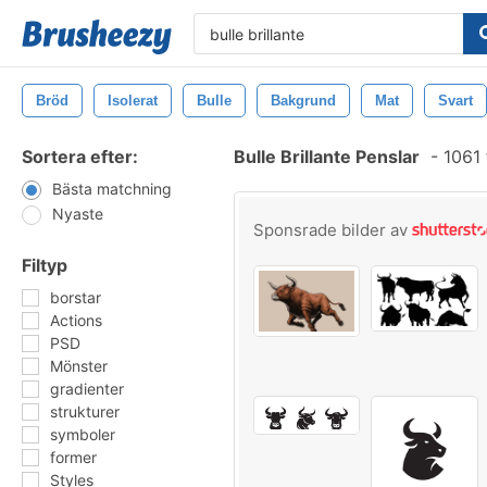
Bröd
Isolerat
Bulle
Bakgrund
Mat
Svart
Sortera efter:
Bulle Brillante Penslar
-
1061 
Bästa matchning
Nyaste
Sponsrade bilder av
Filtyp
borstar
Actions
PSD
Mönster
gradienter
strukturer
symboler
former
Styles