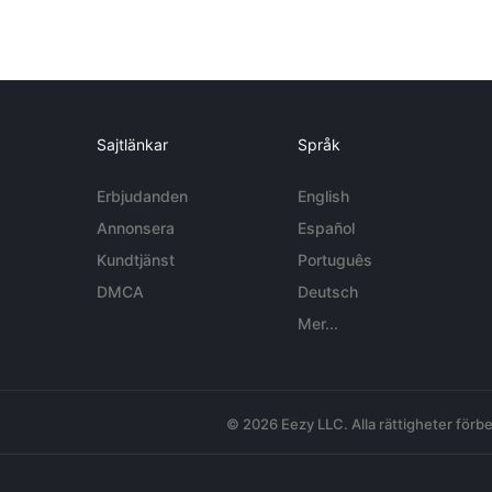
Sajtlänkar
Språk
Erbjudanden
English
Annonsera
Español
Kundtjänst
Português
DMCA
Deutsch
Mer...
© 2026 Eezy LLC. Alla rättigheter förbe