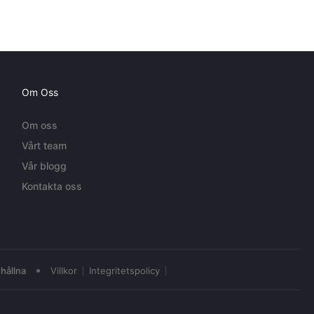
Om Oss
Om oss
Vårt team
Vår blogg
Kontakta oss
•
hållna
Villkor
Integritetspolicy