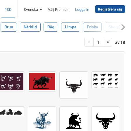
Registrera sig
PSD
Svenska
Välj Premium
Logga in
Brun
Närbild
Råg
Limpa
Friska
Skorpa
av 18
1