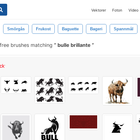
Vektorer
Foton
Video
Smörgås
Frukost
Baguette
Bageri
Spannmål
free brushes matching
bulle brillante