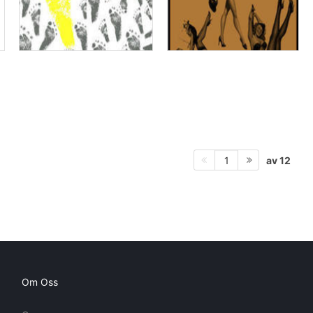
av 12
1
Om Oss