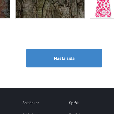
Nästa sida
Sajtlänkar
Språk