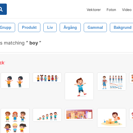
Vektorer
Foton
Video
Grupp
Produkt
Liv
Årgång
Gammal
Bakgrund
es matching
boy