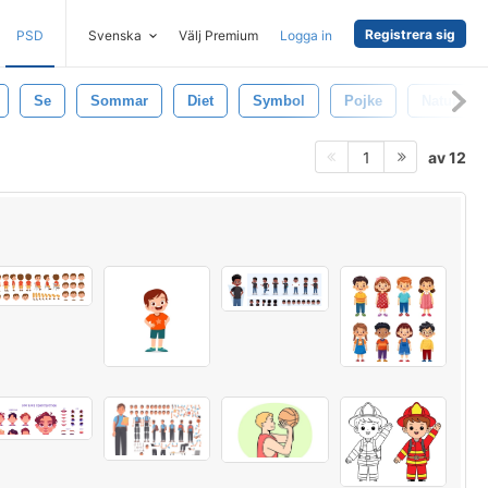
Registrera sig
PSD
Svenska
Välj Premium
Logga in
Se
Sommar
Diet
Symbol
Pojke
Naturlig
av 12
1