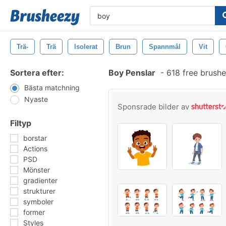
Trä-
Trä
Isolerat
Brun
Spannmål
Vit
Sortera efter:
Boy Penslar
-
618 free brush
Bästa matchning
Nyaste
Sponsrade bilder av
Filtyp
borstar
Actions
PSD
Mönster
gradienter
strukturer
symboler
former
Styles