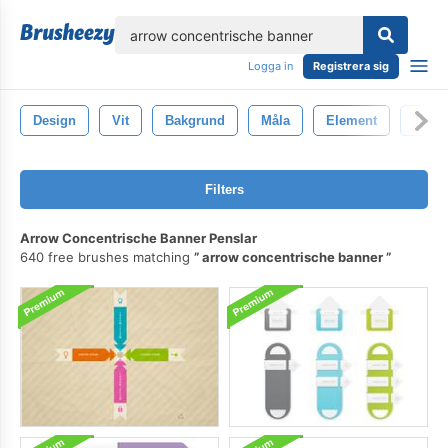
lose
Logga in
Registrera sig
Design
Vit
Bakgrund
Måla
Element
Tapet
Filters
Arrow Concentrische Banner Penslar
640 free brushes matching
arrow concentrische banner