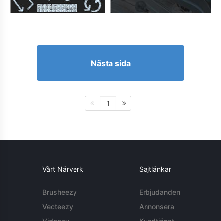
Nästa sida
1
Vårt Närverk
Sajtlänkar
Brusheezy
Erbjudanden
Vecteezy
Annonsera
Videezy
Kundtjänst