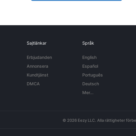
Sajtlänkar
Språk
Erbjudanden
English
Annonsera
Español
Kundtjänst
Português
DMCA
Deutsch
Mer...
© 2026 Eezy LLC. Alla rättigheter förbe