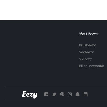
Vårt Närverk
Brusheezy
Vecteezy
Videezy
Bli en leverantör