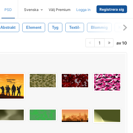
Registrera sig
PSD
Svenska
Välj Premium
Logga in
Abstrakt
Element
Tyg
Textil-
Blommig
Kort
av 10
1