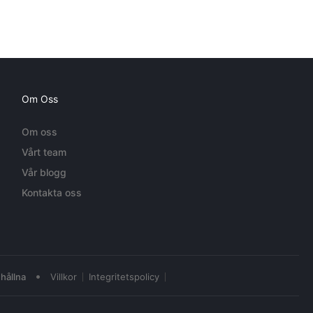
Om Oss
Om oss
Vårt team
Vår blogg
Kontakta oss
•
hållna
Villkor
Integritetspolicy