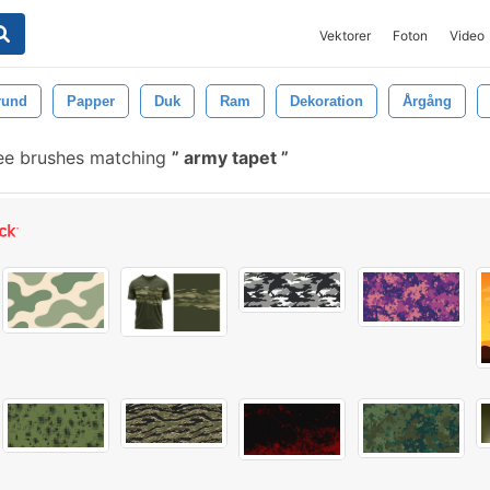
Vektorer
Foton
Video
rund
Papper
Duk
Ram
Dekoration
Årgång
ee brushes matching
army tapet