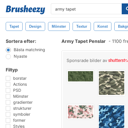
Tapet
Design
Mönster
Textur
Konst
Bakg
Sortera efter:
Army Tapet Penslar
-
1100 fr
Bästa matchning
Nyaste
Sponsrade bilder av
Filtyp
borstar
Actions
PSD
Mönster
gradienter
strukturer
symboler
former
Styles