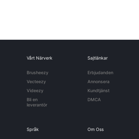
Vårt Närverk
Sajtlänkar
Brusheezy
Erbjudanden
Vecteezy
Annonsera
Videezy
Kundtjänst
Bli en
DMCA
leverantör
Språk
Om Oss