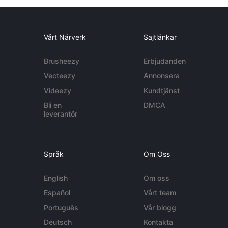
Vårt Närverk
Sajtlänkar
Brusheezy
Erbjudanden
Vecteezy
Annonsera
Videezy
Kundtjänst
Bli en
DMCA
leverantör
Språk
Om Oss
English
Om oss
Español
Vårt team
Português
Vår blogg
Deutsch
Kontakta