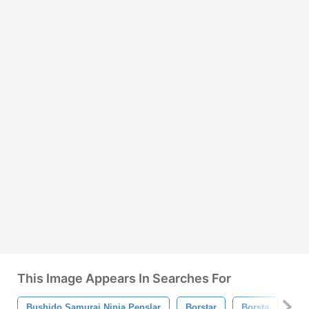
This Image Appears In Searches For
Bushido Samurai Ninja Penslar
Borstar
Borsta
Abs