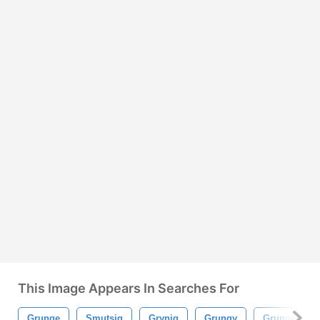
This Image Appears In Searches For
Grunge
Smutsig
Grynig
Grungy
Grungy Bak