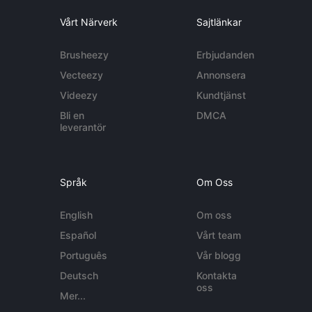
Vårt Närverk
Sajtlänkar
Brusheezy
Erbjudanden
Vecteezy
Annonsera
Videezy
Kundtjänst
Bli en
DMCA
leverantör
Språk
Om Oss
English
Om oss
Español
Vårt team
Português
Vår blogg
Deutsch
Kontakta
oss
Mer...