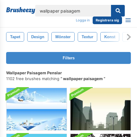
lose
Logga in
Registrera sig
Tapet
Design
Mönster
Textur
Konst
Bakg
Filters
Wallpaper Paisagem Penslar
1102 free brushes matching
wallpaper paisagem