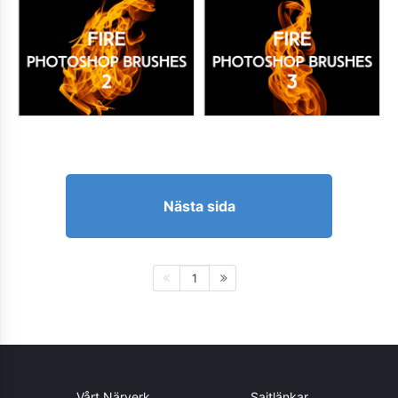
Nästa sida
1
Vårt Närverk
Sajtlänkar