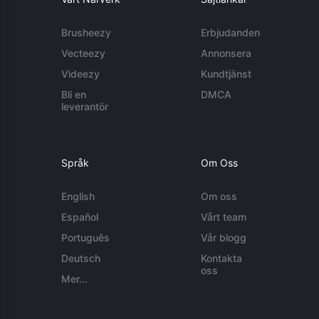
Brusheezy
Erbjudanden
Vecteezy
Annonsera
Videezy
Kundtjänst
Bli en
DMCA
leverantör
Språk
Om Oss
English
Om oss
Español
Vårt team
Português
Vår blogg
Deutsch
Kontakta
oss
Mer...