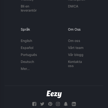
Bli en
DMCA
leverantör
Språk
Om Oss
English
Om oss
Español
Vårt team
Português
Vår blogg
Deutsch
Kontakta
oss
Mer...