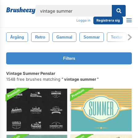
lose
Logga in
Registrera sig
Årgång
Retro
Gammal
Sommar
Textur
Il
Filters
Vintage Summer Penslar
1548 free brushes matching
vintage summer