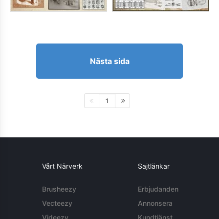
Nästa sida
1
Vårt Närverk
Sajtlänkar
Brusheezy
Erbjudanden
Vecteezy
Annonsera
Videezy
Kundtjänst