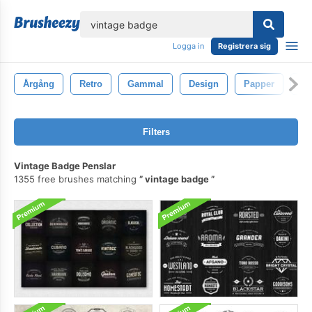
lose
Logga in
Registrera sig
Årgång
Retro
Gammal
Design
Papper
Ba
Filters
Vintage Badge Penslar
1355 free brushes matching
vintage badge