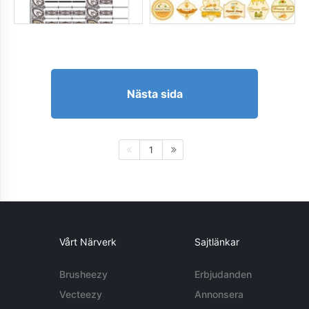
Nästa sida
1
Vårt Närverk
Sajtlänkar
Brusheezy
Erbjudanden
Vecteezy
Annonsera