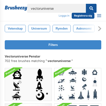
lose
Logga in
Registrera sig
Vetenskap
Universum
Rymden
Astronomi
Gal
Filters
Vectoruniverse Penslar
702 free brushes matching
vectoruniverse