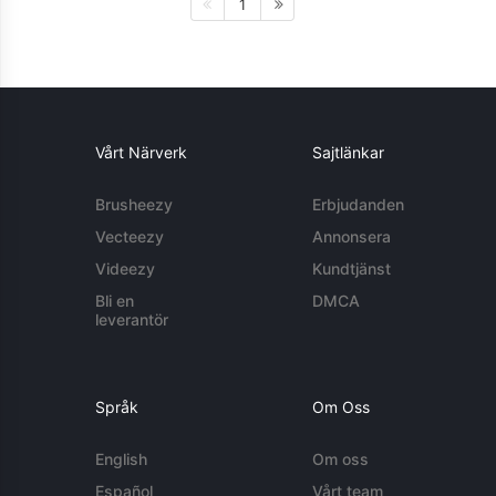
1
Vårt Närverk
Sajtlänkar
Brusheezy
Erbjudanden
Vecteezy
Annonsera
Videezy
Kundtjänst
Bli en
DMCA
leverantör
Språk
Om Oss
English
Om oss
Español
Vårt team