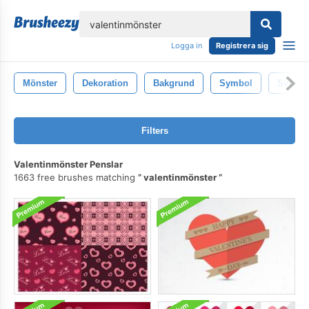
lose
Logga in
Registrera sig
Mönster
Dekoration
Bakgrund
Symbol
Svart
Filters
Valentinmönster Penslar
1663 free brushes matching
valentinmönster