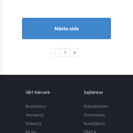
Nästa sida
1
Vårt Närverk
Sajtlänkar
Brusheezy
Erbjudanden
Vecteezy
Annonsera
Videezy
Kundtjänst
Bli en
DMCA