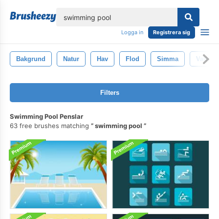
lose
Logga in
Registrera sig
Bakgrund
Natur
Hav
Flod
Simma
Vatten
Filters
Swimming Pool Penslar
63 free brushes matching
swimming pool