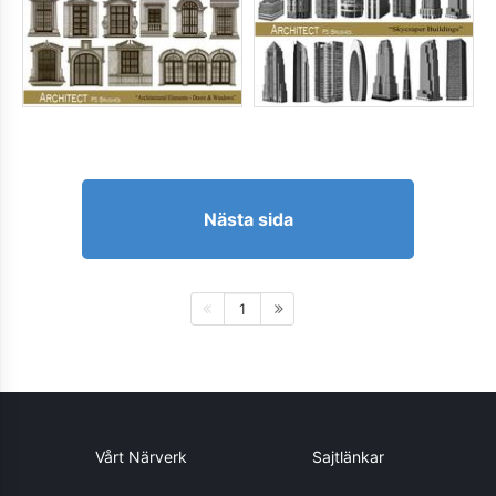
Nästa sida
1
Vårt Närverk
Sajtlänkar