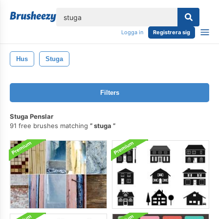
lose
Logga in
Registrera sig
Hus
Stuga
Filters
Stuga Penslar
91 free brushes matching
stuga